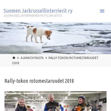
Skip
to
Suomen Jackrussellinterrierit ry
content
JACKRUSSELLINTERRIERIEN ROTUJÄRJESTÖ
HOME
AJANKOHTAISTA
RALLY-TOKON ROTUMESTARUUDET
2018
Rally-tokon rotumestaruudet 2018