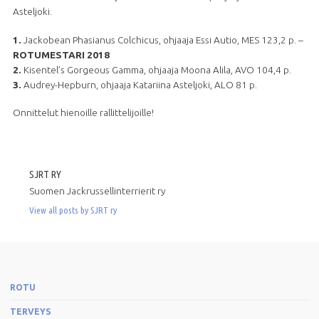
Asteljoki.
1.
Jackobean Phasianus Colchicus, ohjaaja Essi Autio, MES 123,2 p. –
ROTUMESTARI 2018
2.
Kisentel’s Gorgeous Gamma, ohjaaja Moona Alila, AVO 104,4 p.
3.
Audrey-Hepburn, ohjaaja Katariina Asteljoki, ALO 81 p.
Onnittelut hienoille rallittelijoille!
SJRT RY
Suomen Jackrussellinterrierit ry
View all posts by SJRT ry
ROTU
TERVEYS