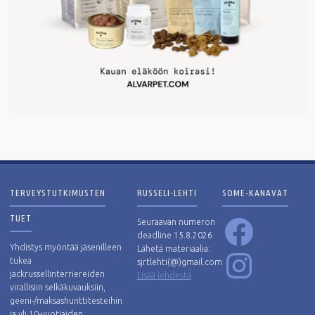
TERVEYSTUTKIMUSTEN
RUSSELI-LEHTI
SOME-KANAVAT
TUET
Facebook
Seuraavan numeron
deadline 15.8.2026
Yhdistys myöntää jäsenilleen
Lähetä materiaalia:
Instagram
tukea
sjrtlehti(@)gmail.com
jackrussellinterriereiden
Lisää lehdestä
virallisiin selkäkuvauksiin,
geeni-/maksashunttitesteihin
ja yli 10-vuotiaiden