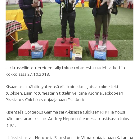
Jackrussellinterriereiden rally-tokon rotumestaruudet ratkottiin
Kokkolassa 27.10.2018.
Kisaamassa nähtiin yhteensä viisi koirakkoa, joista kolme teki
tuloksen. Lajin rotumestarin tittelin vei tänä vuonna Jackobean
Phasianus Colchicus ohjaajanaan Essi Autio.
Kisentel’s Gorgeous Gamma sai A-kisassa tuloksen RTK1 ja nousi
näin mestaruuskisaan. Audrey-Hepburnille mestaruuskisassa tulos
RTK1.
Lisäksi kisasivat Nerone ja Saaristonsiirin Vilma, ohjaajanaan Katariina