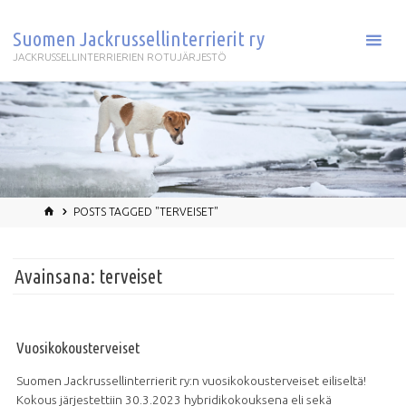
Skip
to
Suomen Jackrussellinterrierit ry
content
JACKRUSSELLINTERRIERIEN ROTUJÄRJESTÖ
HOME
POSTS TAGGED "TERVEISET"
Avainsana:
terveiset
Vuosikokousterveiset
Suomen Jackrussellinterrierit ry:n vuosikokousterveiset eiliseltä!
Kokous järjestettiin 30.3.2023 hybridikokouksena eli sekä