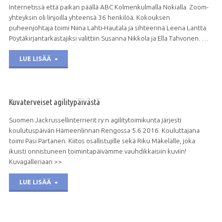
Internetissä että paikan päällä ABC Kolmenkulmalla Nokialla. Zoom-
yhteyksin oli linjoilla yhteensä 36 henkilöä. Kokouksen
puheenjohtaja toimi Niina Lahti-Hautala ja sihteerinä Leena Lantta.
Pöytäkirjantarkastajiksi valittiin Susanna Nikkola ja Ella Tahvonen. …
"Vuosikokousterveiset"
LUE LISÄÄ
Kuvaterveiset agilitypäivästä
Suomen Jackrussellinterrierit ry:n agilitytoimikunta järjesti
koulutuspäivän Hämeenlinnan Rengossa 5.6.2016. Kouluttajana
toimi Pasi Partanen. Kiitos osallistujille sekä Riku Mäkelälle, joka
ikuisti onnistuneen toimintapäivämme vauhdikkaisiin kuviin!
Kuvagalleriaan >>
"Kuvaterveiset
LUE LISÄÄ
agilitypäivästä"